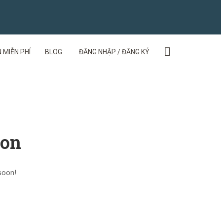
 MIỄN PHÍ
BLOG
ĐĂNG NHẬP / ĐĂNG KÝ
zon
 soon!