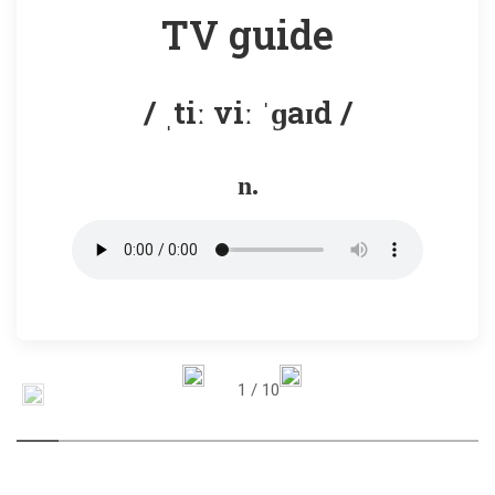
TV guide
/ ˌtiː viː ˈɡaɪd /
n.
1
/ 10