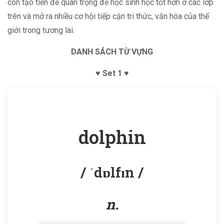
còn tạo tiền đề quan trọng để học sinh học tốt hơn ở các lớp
trên và mở ra nhiều cơ hội tiếp cận tri thức, văn hóa của thế
giới trong tương lai.
DANH SÁCH TỪ VỰNG
♥ Set 1 ♥
dolphin
/ ˈdɒlfɪn /
n.