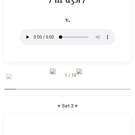
v.
1
/ 10
♥ Set 3 ♥