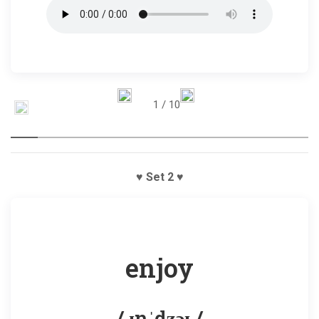
1
/ 10
♥ Set 2 ♥
enjoy
/ ɪnˈdʒɔɪ /